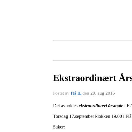
Ekstraordinært Års
Postet av
Flå IL
den
29. aug 2015
Det avholdes
ekstraordinært årsmøte
i Flå
Torsdag 17.september klokken 19.00 i Fl
Saker: