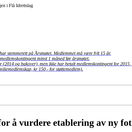
n i Flå Idrettslag
har stemmerett på Årsmøtet. Medlemmet må være fylt 15 år.
 medlemskontingent minst 1 måned før årsmøtet.
r (2014 og bakover), men ikke har betalt medlemskontingent for 2015, 
amiliemedlemskap, kr 150,- for støttemedlem).
or å vurdere etablering av ny fot