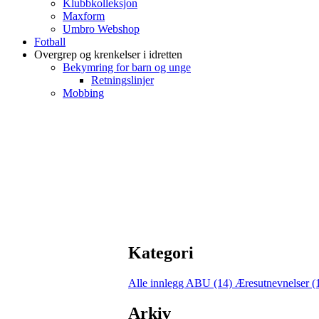
Klubbkolleksjon
Maxform
Umbro Webshop
Fotball
Overgrep og krenkelser i idretten
Bekymring for barn og unge
Retningslinjer
Mobbing
Kategori
Alle innlegg
ABU (14)
Æresutnevnelser (
Arkiv