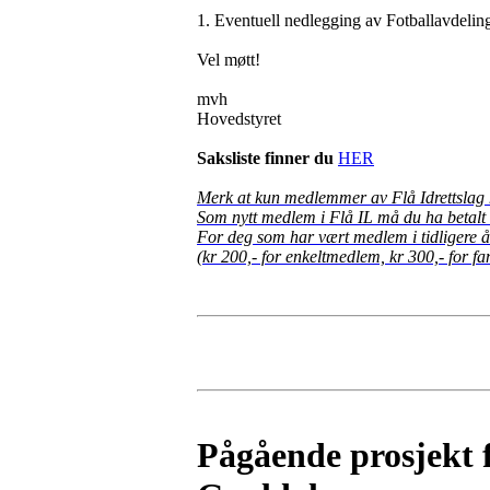
1. Eventuell nedlegging av Fotballavdelinge
Vel møtt!
mvh
Hovedstyret
Saksliste finner du
HER
Merk at kun medlemmer av Flå Idrettslag 
Som nytt medlem i Flå IL må du ha betalt
For deg som har vært medlem i tidligere å
(kr 200,- for enkeltmedlem, kr 300,- for f
Pågående prosjekt f