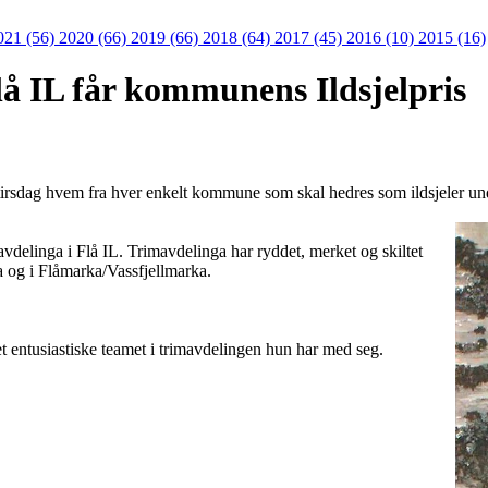
021 (56)
2020 (66)
2019 (66)
2018 (64)
2017 (45)
2016 (10)
2015 (16)
lå IL får kommunens Ildsjelpris
 tirsdag hvem fra hver enkelt kommune som skal hedres som ildsjeler und
avdelinga i Flå IL. Trimavdelinga har ryddet, merket og skiltet
a og i Flåmarka/Vassfjellmarka.
et entusiastiske teamet i trimavdelingen hun har med seg.