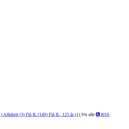
1)
Allidrett (3)
Flå IL (149)
Flå IL, 125 år (1)
Vis alle
RSS