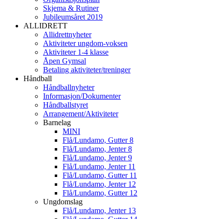
Skjema & Rutiner
Jubileumsåret 2019
ALLIDRETT
Allidrettnyheter
Aktiviteter ungdom-voksen
Aktiviteter 1-4 klasse
Åpen Gymsal
Betaling aktiviteter/treninger
Håndball
Håndballnyheter
Informasjon/Dokumenter
Håndballstyret
Arrangement/Aktiviteter
Barnelag
MINI
Flå/Lundamo, Gutter 8
Flå/Lundamo, Jenter 8
Flå/Lundamo, Jenter 9
Flå/Lundamo, Jenter 11
Flå/Lundamo, Gutter 11
Flå/Lundamo, Jenter 12
Flå/Lundamo, Gutter 12
Ungdomslag
Flå/Lundamo, Jenter 13