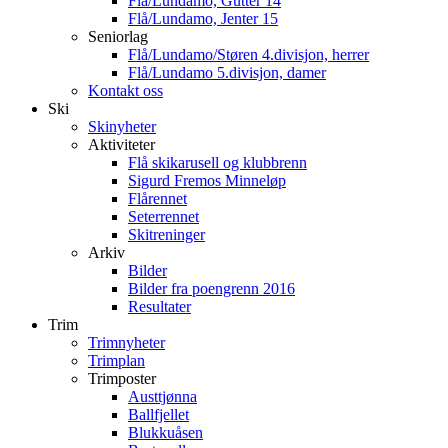
Flå/Lundamo, Gutter 14
Flå/Lundamo, Jenter 15
Seniorlag
Flå/Lundamo/Støren 4.divisjon, herrer
Flå/Lundamo 5.divisjon, damer
Kontakt oss
Ski
Skinyheter
Aktiviteter
Flå skikarusell og klubbrenn
Sigurd Fremos Minneløp
Flårennet
Seterrennet
Skitreninger
Arkiv
Bilder
Bilder fra poengrenn 2016
Resultater
Trim
Trimnyheter
Trimplan
Trimposter
Austtjønna
Ballfjellet
Blukkuåsen