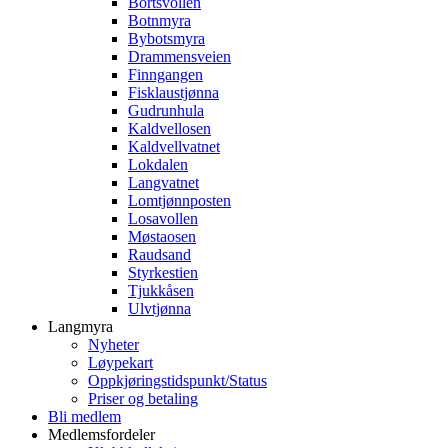
Bortsvollen
Botnmyra
Bybotsmyra
Drammensveien
Finngangen
Fisklaustjønna
Gudrunhula
Kaldvellosen
Kaldvellvatnet
Lokdalen
Langvatnet
Lomtjønnposten
Losavollen
Møstaosen
Raudsand
Styrkestien
Tjukkåsen
Ulvtjønna
Langmyra
Nyheter
Løypekart
Oppkjøringstidspunkt/Status
Priser og betaling
Bli medlem
Medlemsfordeler