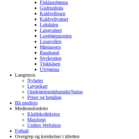
Fisklaustjønna
Gudrunhula
Kaldvellosen
Kaldvellvatnet
Lokdalen
Langvatnet
Lomtjønnposten
Losavollen
Møstaosen
Raudsand
Styrkestien
Tjukkåsen
Ulvtjønna
Langmyra
Nyheter
Løypekart
Oppkjøringstidspunkt/Status
Priser og betaling
Bli medlem
Medlemsfordeler
Klubbkolleksjon
Maxform
Umbro Webshop
Fotball
Overgrep og krenkelser i idretten