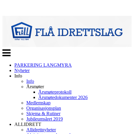
Veksle
navigasjon
PARKERING LANGMYRA
Nyheter
Info
Info
Årsmøter
Årsmøteprotokoll
Årsmøtedokumenter 2026
Medlemskap
Organisasjonsplan
Skjema & Rutiner
Jubileumsåret 2019
ALLIDRETT
Allidrettnyheter