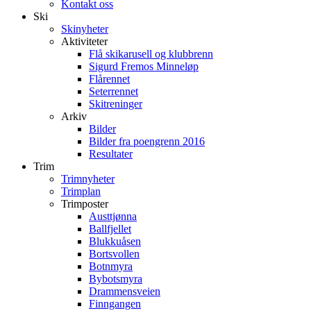
Kontakt oss
Ski
Skinyheter
Aktiviteter
Flå skikarusell og klubbrenn
Sigurd Fremos Minneløp
Flårennet
Seterrennet
Skitreninger
Arkiv
Bilder
Bilder fra poengrenn 2016
Resultater
Trim
Trimnyheter
Trimplan
Trimposter
Austtjønna
Ballfjellet
Blukkuåsen
Bortsvollen
Botnmyra
Bybotsmyra
Drammensveien
Finngangen