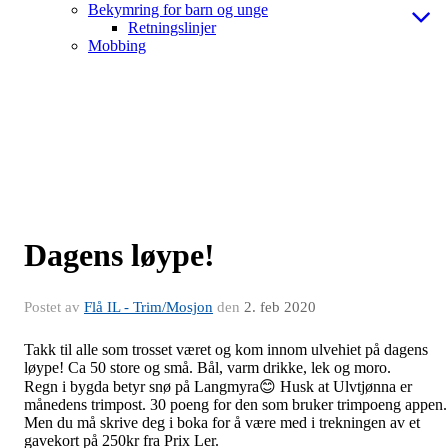
Bekymring for barn og unge
Retningslinjer
Mobbing
Dagens løype!
Postet av
Flå IL - Trim/Mosjon
den
2. feb 2020
Takk til alle som trosset været og kom innom ulvehiet på dagens
løype! Ca 50 store og små. Bål, varm drikke, lek og moro.
Regn i bygda betyr snø på Langmyra😊 Husk at Ulvtjønna er
månedens trimpost. 30 poeng for den som bruker trimpoeng appen.
Men du må skrive deg i boka for å være med i trekningen av et
gavekort på 250kr fra Prix Ler.