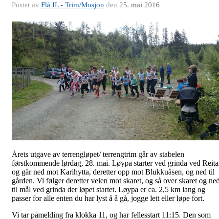
Postet av
Flå IL - Trim/Mosjon
den
25. mai 2016
Årets utgave av terrengløpet/ terrengtrim går av stabelen
førstkommende lørdag, 28. mai. Løypa starter ved grinda ved Reit
og går ned mot Karihytta, deretter opp mot Blukkuåsen, og ned til
gården. Vi følger deretter veien mot skaret, og så over skaret og ne
til mål ved grinda der løpet startet. Løypa er ca. 2,5 km lang og
passer for alle enten du har lyst å å gå, jogge lett eller løpe fort.
Vi tar påmelding fra klokka 11, og har fellesstart 11:15. Den som