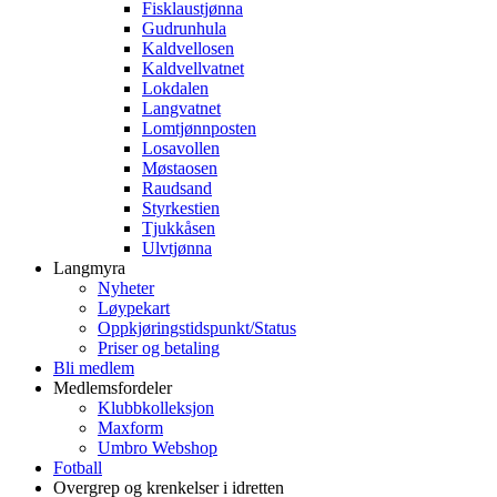
Fisklaustjønna
Gudrunhula
Kaldvellosen
Kaldvellvatnet
Lokdalen
Langvatnet
Lomtjønnposten
Losavollen
Møstaosen
Raudsand
Styrkestien
Tjukkåsen
Ulvtjønna
Langmyra
Nyheter
Løypekart
Oppkjøringstidspunkt/Status
Priser og betaling
Bli medlem
Medlemsfordeler
Klubbkolleksjon
Maxform
Umbro Webshop
Fotball
Overgrep og krenkelser i idretten