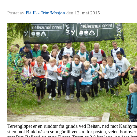
Postet av
Flå IL - Trim/Mosjon
den
12. mai 2015
Terrengløpet er en rundtur fra grinda ved Reitan, ned mot Karihytta
stien mot Blukkuåsen som går til venstre for posten, veien bortover