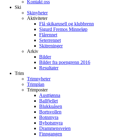
Kontakt oss
Ski
Skinyheter
Aktiviteter
Flå skikarusell og klubbrenn
Sigurd Fremos Minneløp
Flårennet
Seterrennet
Skitreninger
Arkiv
Bilder
Bilder fra poengrenn 2016
Resultater
Trim
Trimnyheter
Trimplan
Trimposter
Austtjønna
Ballfjellet
Blukkuåsen
Bortsvollen
Botnmyra
Bybotsmyra
Drammensveien
Finngangen