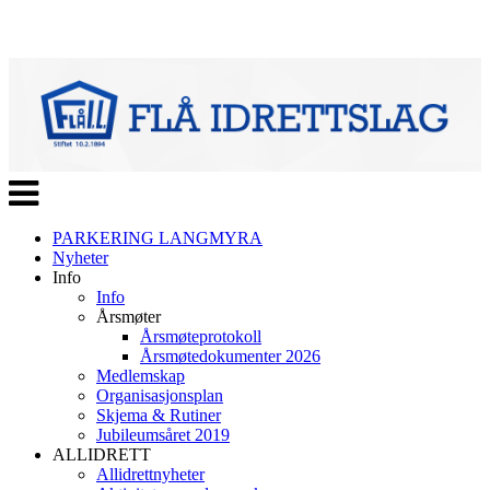
Veksle
navigasjon
PARKERING LANGMYRA
Nyheter
Info
Info
Årsmøter
Årsmøteprotokoll
Årsmøtedokumenter 2026
Medlemskap
Organisasjonsplan
Skjema & Rutiner
Jubileumsåret 2019
ALLIDRETT
Allidrettnyheter