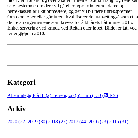
mot Rita Bolland og over Skaret. Turen er 2,8 km lang, og dere ka
selv bestemme om dere vil gå eller løpe. Vinneren i dame og
herreklassen blir klubbmestere, og det vil bli flere uttrekspremier.
Om dere løper eller går turen, kvalifiserer det uansett også som ett 
de tre arrangementene som kreves for å bli årets flåtrimmer 2015.
Enkel servering ved grinda ved Reitan etter løpet. Bildet er tatt ved
terrengløpet i 2010.
Kategori
Alle innlegg
Flå IL (2)
Terrengløp (5)
Trim (130)
RSS
Arkiv
2020 (22)
2019 (30)
2018 (27)
2017 (44)
2016 (23)
2015 (31)