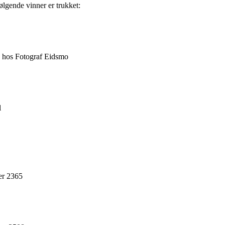
ølgende vinner er trukket:
,- hos Fotograf Eidsmo
l
er 2365