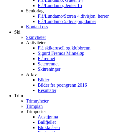
Flå/Lundamo, Gutter 14
Flå/Lundamo, Jenter 15
Seniorlag
Flå/Lundamo/Støren 4.divisjon, herrer
Flå/Lundamo 5.divisjon, damer
Kontakt oss
Ski
Skinyheter
Aktiviteter
Flå skikarusell og klubbrenn
Sigurd Fremos Minneløp
Flårennet
Seterrennet
Skitreninger
Arkiv
Bilder
Bilder fra poengrenn 2016
Resultater
Trim
Trimnyheter
Trimplan
Trimposter
Austtjønna
Ballfjellet
Blukkuåsen