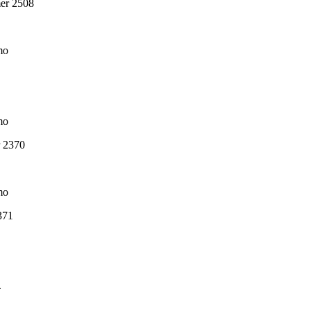
mer 2508
mo
mo
r 2370
mo
371
4