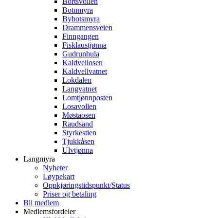
Bortsvollen
Botnmyra
Bybotsmyra
Drammensveien
Finngangen
Fisklaustjønna
Gudrunhula
Kaldvellosen
Kaldvellvatnet
Lokdalen
Langvatnet
Lomtjønnposten
Losavollen
Møstaosen
Raudsand
Styrkestien
Tjukkåsen
Ulvtjønna
Langmyra
Nyheter
Løypekart
Oppkjøringstidspunkt/Status
Priser og betaling
Bli medlem
Medlemsfordeler