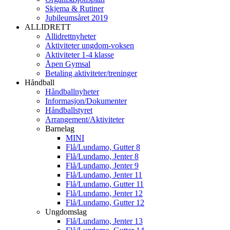
Skjema & Rutiner
Jubileumsåret 2019
ALLIDRETT
Allidrettnyheter
Aktiviteter ungdom-voksen
Aktiviteter 1-4 klasse
Åpen Gymsal
Betaling aktiviteter/treninger
Håndball
Håndballnyheter
Informasjon/Dokumenter
Håndballstyret
Arrangement/Aktiviteter
Barnelag
MINI
Flå/Lundamo, Gutter 8
Flå/Lundamo, Jenter 8
Flå/Lundamo, Jenter 9
Flå/Lundamo, Jenter 11
Flå/Lundamo, Gutter 11
Flå/Lundamo, Jenter 12
Flå/Lundamo, Gutter 12
Ungdomslag
Flå/Lundamo, Jenter 13