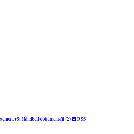
ngement (6)
Håndball dokument/fil (2)
RSS