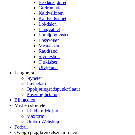
Fisklaustjønna
Gudrunhula
Kaldvellosen
Kaldvellvatnet
Lokdalen
Langvatnet
Lomtjønnposten
Losavollen
Møstaosen
Raudsand
Styrkestien
Tjukkåsen
Ulvtjønna
Langmyra
Nyheter
Løypekart
Oppkjøringstidspunkt/Status
Priser og betaling
Bli medlem
Medlemsfordeler
Klubbkolleksjon
Maxform
Umbro Webshop
Fotball
Overgrep og krenkelser i idretten