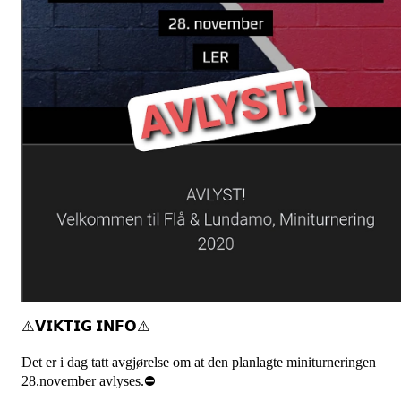
⚠️𝗩𝗜𝗞𝗧𝗜𝗚 𝗜𝗡𝗙𝗢⚠️
Det er i dag tatt avgjørelse om at den planlagte miniturneringen
28.november avlyses.⛔