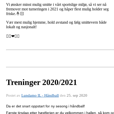
Vi ønsker minst mulig smitte i vårt sportslige miljø, så vi ser nå
fremover mot turneringen i 2021 og håper flest mulig holder seg
friske.🤞🏻
Vær mest mulig hjemme, hold avstand og følg smittevern både
lokalt og nasjonalt!
🤾‍♂️❤🤾‍♀️
Treninger 2020/2021
Postet av
Lundamo IL - Håndball
den
25. sep 2020
Da er det snart oppstart for ny sesong i håndball!
Første tirsdag etter høstferien er du velkommen i hallen, så kom o