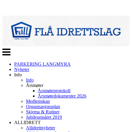
Veksle
navigasjon
PARKERING LANGMYRA
Nyheter
Info
Info
Årsmøter
Årsmøteprotokoll
Årsmøtedokumenter 2026
Medlemskap
Organisasjonsplan
Skjema & Rutiner
Jubileumsåret 2019
ALLIDRETT
Allidrettnyheter