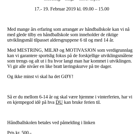
17.- 19. Februar 2019 kl. 09.00 – 15.00
Med mange års erfaring som arrangør av håndballskole kan vi nå
med glede tilby en håndballskole som inneholder de riktige
utviklingsmål tilpasset aldersgruppene 6 til og med 14 år.
Med MESTRING, MILJØ og MOTIVASJON som verdigrunnlag
kan vi garantere sportslig fokus på de forskjellige utviklingsmålene
som trengs og alt ut i fra hvor langt man har kommet i utviklingen.
Vi gir alle nivåer en like bratt læringskurve på tre dager.
Og ikke minst vi skal ha det GØY!
Så er du mellom 6-14 år og skal være hjemme i vinterferien, har vi
en kjempegod idè på hva
DU
kan bruke ferien til.
Håndballskolen betales ved påmelding i linken
Pris kr. 500,-