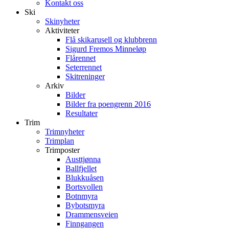
Kontakt oss
Ski
Skinyheter
Aktiviteter
Flå skikarusell og klubbrenn
Sigurd Fremos Minneløp
Flårennet
Seterrennet
Skitreninger
Arkiv
Bilder
Bilder fra poengrenn 2016
Resultater
Trim
Trimnyheter
Trimplan
Trimposter
Austtjønna
Ballfjellet
Blukkuåsen
Bortsvollen
Botnmyra
Bybotsmyra
Drammensveien
Finngangen