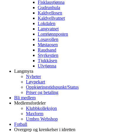
Fisklaustjønna
Gudrunhula
Kaldvellosen
Kaldvellvatnet
Lokdalen
Langvatnet
Lomtjønnposten
Losavollen
Møstaosen
Raudsand
Styrkestien
Tjukkåsen
Ulvtjønna
Langmyra
Nyheter
Løypekart
Oppkjøringstidspunkt/Status
Priser og betaling
Bli medlem
Medlemsfordeler
Klubbkolleksjon
Maxform
Umbro Webshop
Fotball
Overgrep og krenkelser i idretten