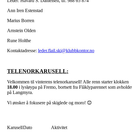
Leder: Håvard S. Danielsen, tlf: 988 65 874
Ann Iren Estenstad
Marius Borren
Arnstein Olden
Rune Holthe
Kontaktadresse:
leder.flail.ski@klubbkontor.no
TELENORKARUSELL:
Velkommen til vinterens telenorkarusell! Alle renn starter klokken
18.00
i lysløypa på Fremo, bortsett fra Flåklyparennet som avholde
på Langmyra.
Vi ønsker å fokusere på skiglede og moro! 😊
Karusell
Dato
Aktivitet