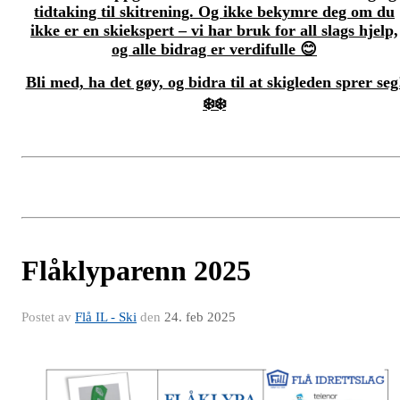
tidtaking til skitrening. Og ikke bekymre deg om du
ikke er en skiekspert – vi har bruk for all slags hjelp,
og alle bidrag er verdifulle 😊
Bli med, ha det gøy, og bidra til at skigleden sprer seg
❄️❄️
Flåklyparenn 2025
Postet av
Flå IL - Ski
den
24. feb 2025