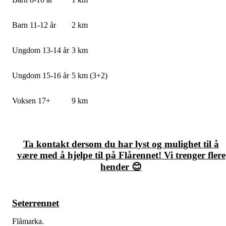
Barn 11-12 år
2 km
Ungdom 13-14 år
3 km
Ungdom 15-16 år
5 km (3+2)
Voksen 17+
9 km
Ta kontakt dersom du har lyst og mulighet til å
være med å hjelpe til på Flårennet! Vi trenger flere
hender
😊
Seterrennet
Flåmarka.