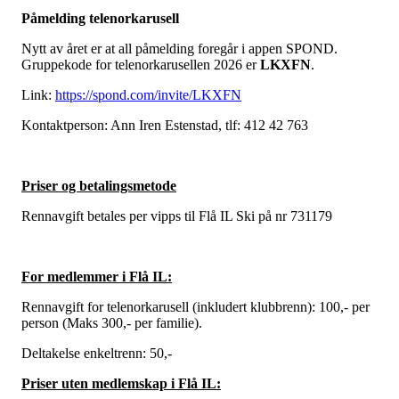
Påmelding telenorkarusell
Nytt av året er at all påmelding foregår i appen SPOND.
Gruppekode for telenorkarusellen 2026 er
LKXFN
.
Link:
https://spond.com/invite/LKXFN
Kontaktperson: Ann Iren Estenstad, tlf: 412 42 763
Priser og betalingsmetode
Rennavgift betales per vipps til Flå IL Ski på nr 731179
For medlemmer i Flå IL:
Rennavgift for telenorkarusell (inkludert klubbrenn): 100,- per
person (Maks 300,- per familie).
Deltakelse enkeltrenn: 50,-
Priser uten medlemskap i Flå IL: