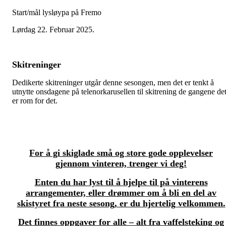
Start/mål lysløypa på Fremo
Lørdag 22. Februar 2025.
Skitreninger
Dedikerte skitreninger utgår denne sesongen, men det er tenkt å
utnytte onsdagene på telenorkarusellen til skitrening de gangene de
er rom for det.
For å gi skiglade små og store gode opplevelser
gjennom vinteren, trenger vi deg!
Enten du har lyst til å hjelpe til på vinterens
arrangementer, eller drømmer om å bli en del av
skistyret fra neste sesong, er du hjertelig velkommen.
Det finnes oppgaver for alle – alt fra vaffelsteking og