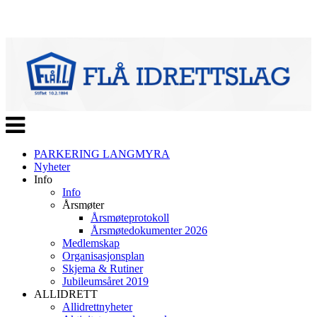
Veksle
navigasjon
PARKERING LANGMYRA
Nyheter
Info
Info
Årsmøter
Årsmøteprotokoll
Årsmøtedokumenter 2026
Medlemskap
Organisasjonsplan
Skjema & Rutiner
Jubileumsåret 2019
ALLIDRETT
Allidrettnyheter