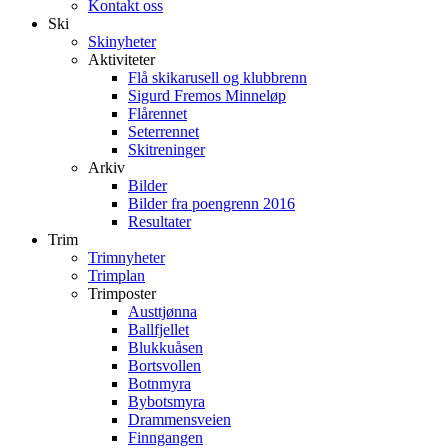
Kontakt oss
Ski
Skinyheter
Aktiviteter
Flå skikarusell og klubbrenn
Sigurd Fremos Minneløp
Flårennet
Seterrennet
Skitreninger
Arkiv
Bilder
Bilder fra poengrenn 2016
Resultater
Trim
Trimnyheter
Trimplan
Trimposter
Austtjønna
Ballfjellet
Blukkuåsen
Bortsvollen
Botnmyra
Bybotsmyra
Drammensveien
Finngangen