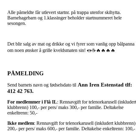
Alle påmeldte får utlevert startnr. på trappa utenfor skihytta.
Barnehagebarn og 1.klassinger beholder startnummeret hele
sesongen.
Det blir salg av mat og drikke og vi fyrer som vanlig opp bålpanna
om noen ønsker å grille kveldsmaten sin! 🌭☕️🔥🔥🔥🔥
PÅMELDING
Ann Iren Estenstad tlf:
Send barnets navn og fødselsdato til
412 42 763
.
For medlemmer i Flå IL
: Rennavgift for telenorkarusell (inkluder
klubbrenn) 100,- per pers/ maks 300,- per familie. Deltakelse
enkeltrenn: 50,-
Ikke medlem
: Rennavgift for telenorkarusell (inkludert klubbrenn)
200,- per pers/ maks 600,- per familie. Deltakelse enkeltrenn: 100,