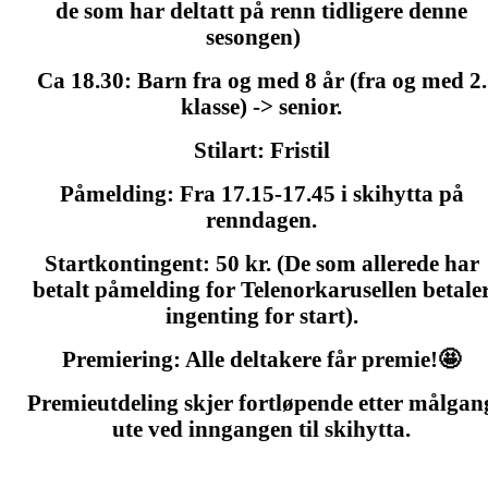
de som har deltatt på renn tidligere denne
sesongen)
C
a
18.30: Barn fra og med 8 år (fra og med 2.
klasse) -> senior.
Stilart:
Fristil
Påmelding:
Fra 17.15-17.45 i skihytta på
renndagen.
Startkontingent:
50 kr.
(De som allerede har
betalt påmelding for
Telenorkarusellen betale
ingenting for start).
Premiering:
Alle deltakere får premie!🤩
Premieutdeling skjer fortløpende etter målgan
ute ved inngangen til skihytta.