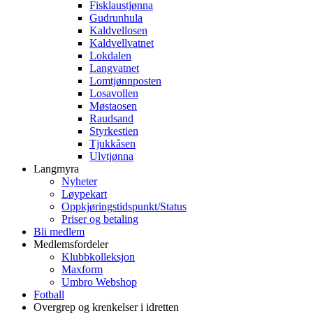
Fisklaustjønna
Gudrunhula
Kaldvellosen
Kaldvellvatnet
Lokdalen
Langvatnet
Lomtjønnposten
Losavollen
Møstaosen
Raudsand
Styrkestien
Tjukkåsen
Ulvtjønna
Langmyra
Nyheter
Løypekart
Oppkjøringstidspunkt/Status
Priser og betaling
Bli medlem
Medlemsfordeler
Klubbkolleksjon
Maxform
Umbro Webshop
Fotball
Overgrep og krenkelser i idretten