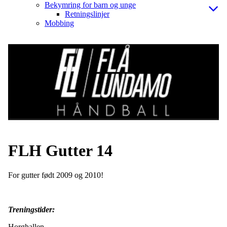
Bekymring for barn og unge
Retningslinjer
Mobbing
FLH Gutter 14
For gutter født 2009 og 2010!
Treningstider:
Horghallen