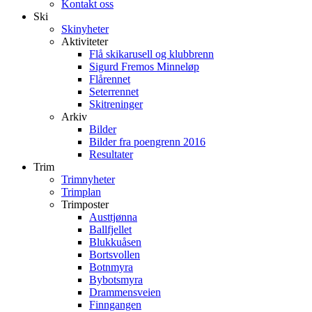
Kontakt oss
Ski
Skinyheter
Aktiviteter
Flå skikarusell og klubbrenn
Sigurd Fremos Minneløp
Flårennet
Seterrennet
Skitreninger
Arkiv
Bilder
Bilder fra poengrenn 2016
Resultater
Trim
Trimnyheter
Trimplan
Trimposter
Austtjønna
Ballfjellet
Blukkuåsen
Bortsvollen
Botnmyra
Bybotsmyra
Drammensveien
Finngangen