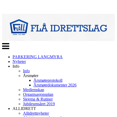
Veksle
navigasjon
PARKERING LANGMYRA
Nyheter
Info
Info
Årsmøter
Årsmøteprotokoll
Årsmøtedokumenter 2026
Medlemskap
Organisasjonsplan
Skjema & Rutiner
Jubileumsåret 2019
ALLIDRETT
Allidrettnyheter