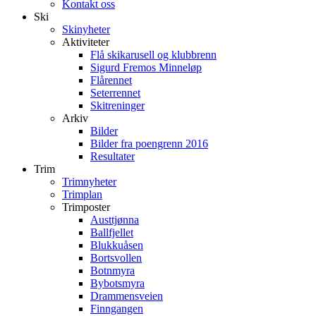
Kontakt oss
Ski
Skinyheter
Aktiviteter
Flå skikarusell og klubbrenn
Sigurd Fremos Minneløp
Flårennet
Seterrennet
Skitreninger
Arkiv
Bilder
Bilder fra poengrenn 2016
Resultater
Trim
Trimnyheter
Trimplan
Trimposter
Austtjønna
Ballfjellet
Blukkuåsen
Bortsvollen
Botnmyra
Bybotsmyra
Drammensveien
Finngangen