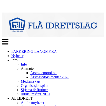
Veksle
navigasjon
PARKERING LANGMYRA
Nyheter
Info
Info
Årsmøter
Årsmøteprotokoll
Årsmøtedokumenter 2026
Medlemskap
Organisasjonsplan
Skjema & Rutiner
Jubileumsåret 2019
ALLIDRETT
Allidrettnyheter