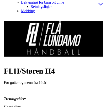
Bekymring for barn og unge
Retningslinjer
Mobbing
FLH/Støren H4
For gutter og menn fra 16 år!
Treningstider:
Horghallen