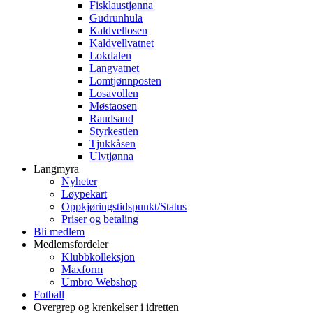
Fisklaustjønna
Gudrunhula
Kaldvellosen
Kaldvellvatnet
Lokdalen
Langvatnet
Lomtjønnposten
Losavollen
Møstaosen
Raudsand
Styrkestien
Tjukkåsen
Ulvtjønna
Langmyra
Nyheter
Løypekart
Oppkjøringstidspunkt/Status
Priser og betaling
Bli medlem
Medlemsfordeler
Klubbkolleksjon
Maxform
Umbro Webshop
Fotball
Overgrep og krenkelser i idretten