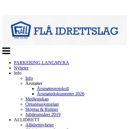
Veksle
navigasjon
PARKERING LANGMYRA
Nyheter
Info
Info
Årsmøter
Årsmøteprotokoll
Årsmøtedokumenter 2026
Medlemskap
Organisasjonsplan
Skjema & Rutiner
Jubileumsåret 2019
ALLIDRETT
Allidrettnyheter