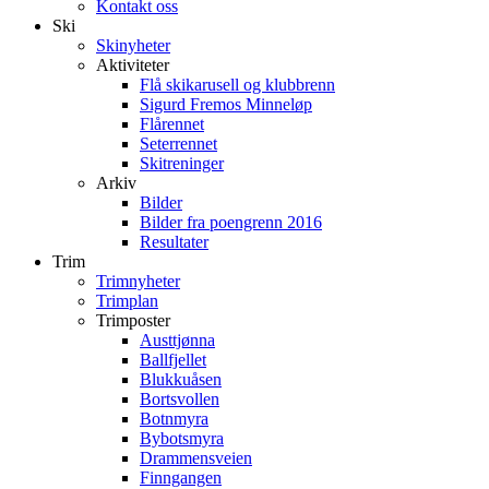
Kontakt oss
Ski
Skinyheter
Aktiviteter
Flå skikarusell og klubbrenn
Sigurd Fremos Minneløp
Flårennet
Seterrennet
Skitreninger
Arkiv
Bilder
Bilder fra poengrenn 2016
Resultater
Trim
Trimnyheter
Trimplan
Trimposter
Austtjønna
Ballfjellet
Blukkuåsen
Bortsvollen
Botnmyra
Bybotsmyra
Drammensveien
Finngangen