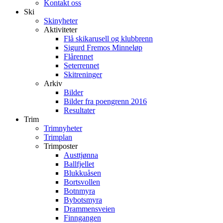
Kontakt oss
Ski
Skinyheter
Aktiviteter
Flå skikarusell og klubbrenn
Sigurd Fremos Minneløp
Flårennet
Seterrennet
Skitreninger
Arkiv
Bilder
Bilder fra poengrenn 2016
Resultater
Trim
Trimnyheter
Trimplan
Trimposter
Austtjønna
Ballfjellet
Blukkuåsen
Bortsvollen
Botnmyra
Bybotsmyra
Drammensveien
Finngangen