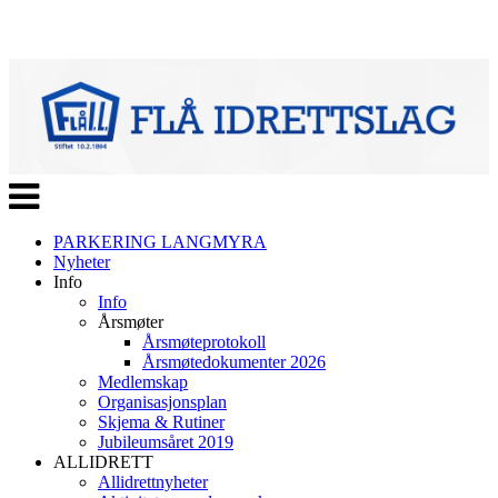
Veksle
navigasjon
PARKERING LANGMYRA
Nyheter
Info
Info
Årsmøter
Årsmøteprotokoll
Årsmøtedokumenter 2026
Medlemskap
Organisasjonsplan
Skjema & Rutiner
Jubileumsåret 2019
ALLIDRETT
Allidrettnyheter