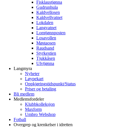
Fisklaustjønna
Gudrunhula
Kaldvellosen
Kaldvellvatnet
Lokdalen
Langvatnet
Lomtjønnposten
Losavollen
Møstaosen
Raudsand
Styrkestien
Tjukkåsen
Ulvtjønna
Langmyra
Nyheter
Løypekart
Oppkjøringstidspunkt/Status
Priser og betaling
Bli medlem
Medlemsfordeler
Klubbkolleksjon
Maxform
Umbro Webshop
Fotball
Overgrep og krenkelser i idretten