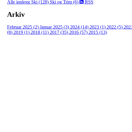
Alle innlegg
Ski (128)
Ski og Trim (6)
RSS
Arkiv
Februar 2025 (2)
Januar 2025 (3)
2024 (14)
2023 (1)
2022 (5)
202
(8)
2019 (1)
2018 (11)
2017 (35)
2016 (57)
2015 (13)