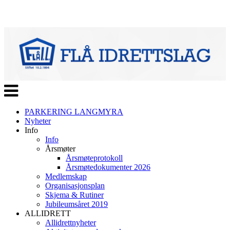
Veksle
navigasjon
PARKERING LANGMYRA
Nyheter
Info
Info
Årsmøter
Årsmøteprotokoll
Årsmøtedokumenter 2026
Medlemskap
Organisasjonsplan
Skjema & Rutiner
Jubileumsåret 2019
ALLIDRETT
Allidrettnyheter