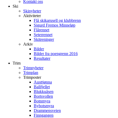
Kontakt oss
Ski
Skinyheter
Aktiviteter
Flå skikarusell og klubbrenn
Sigurd Fremos Minneløp
Flårennet
Seterrennet
Skitreninger
Arkiv
Bilder
Bilder fra poengrenn 2016
Resultater
Trim
Trimnyheter
Trimplan
Trimposter
Austtjønna
Ballfjellet
Blukkuåsen
Bortsvollen
Botnmyra
Bybotsmyra
Drammensveien
Finngangen