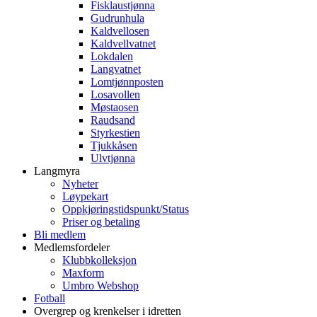
Fisklaustjønna
Gudrunhula
Kaldvellosen
Kaldvellvatnet
Lokdalen
Langvatnet
Lomtjønnposten
Losavollen
Møstaosen
Raudsand
Styrkestien
Tjukkåsen
Ulvtjønna
Langmyra
Nyheter
Løypekart
Oppkjøringstidspunkt/Status
Priser og betaling
Bli medlem
Medlemsfordeler
Klubbkolleksjon
Maxform
Umbro Webshop
Fotball
Overgrep og krenkelser i idretten