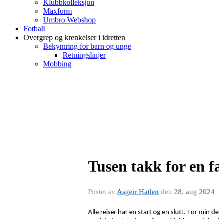
Klubbkolleksjon
Maxform
Umbro Webshop
Fotball
Overgrep og krenkelser i idretten
Bekymring for barn og unge
Retningslinjer
Mobbing
Tusen takk for en fa
Postet av
Asgeir Hatlen
den
28. aug 2024
Alle reiser har en start og en slutt. For min del