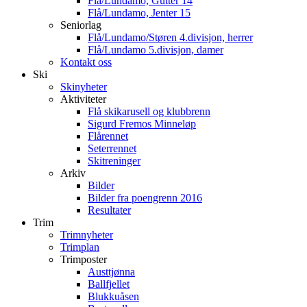
Flå/Lundamo, Gutter 14
Flå/Lundamo, Jenter 15
Seniorlag
Flå/Lundamo/Støren 4.divisjon, herrer
Flå/Lundamo 5.divisjon, damer
Kontakt oss
Ski
Skinyheter
Aktiviteter
Flå skikarusell og klubbrenn
Sigurd Fremos Minneløp
Flårennet
Seterrennet
Skitreninger
Arkiv
Bilder
Bilder fra poengrenn 2016
Resultater
Trim
Trimnyheter
Trimplan
Trimposter
Austtjønna
Ballfjellet
Blukkuåsen