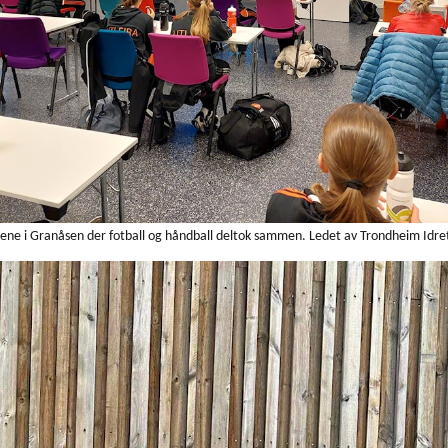
ene i Granåsen der fotball og håndball deltok sammen. Ledet av Trondheim Idret