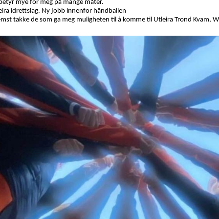
 betyr mye for meg på mange måter.
tleira idrettslag. Ny jobb innenfor håndballen
fremst takke de som ga meg muligheten til å komme til Utleira Trond Kvam, Wil