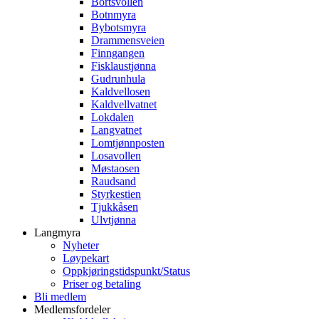
Bortsvollen
Botnmyra
Bybotsmyra
Drammensveien
Finngangen
Fisklaustjønna
Gudrunhula
Kaldvellosen
Kaldvellvatnet
Lokdalen
Langvatnet
Lomtjønnposten
Losavollen
Møstaosen
Raudsand
Styrkestien
Tjukkåsen
Ulvtjønna
Langmyra
Nyheter
Løypekart
Oppkjøringstidspunkt/Status
Priser og betaling
Bli medlem
Medlemsfordeler