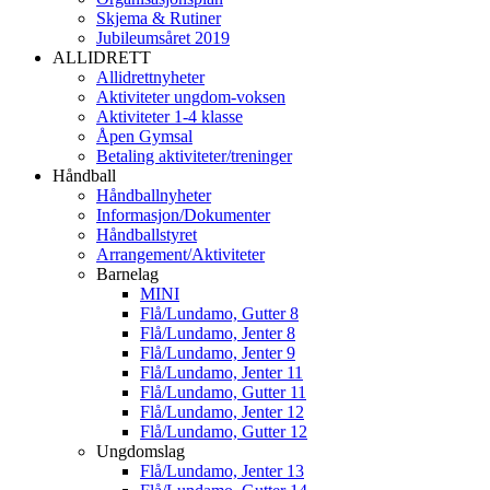
Skjema & Rutiner
Jubileumsåret 2019
ALLIDRETT
Allidrettnyheter
Aktiviteter ungdom-voksen
Aktiviteter 1-4 klasse
Åpen Gymsal
Betaling aktiviteter/treninger
Håndball
Håndballnyheter
Informasjon/Dokumenter
Håndballstyret
Arrangement/Aktiviteter
Barnelag
MINI
Flå/Lundamo, Gutter 8
Flå/Lundamo, Jenter 8
Flå/Lundamo, Jenter 9
Flå/Lundamo, Jenter 11
Flå/Lundamo, Gutter 11
Flå/Lundamo, Jenter 12
Flå/Lundamo, Gutter 12
Ungdomslag
Flå/Lundamo, Jenter 13