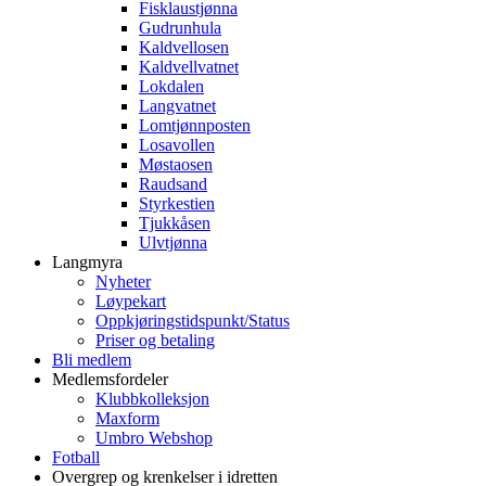
Fisklaustjønna
Gudrunhula
Kaldvellosen
Kaldvellvatnet
Lokdalen
Langvatnet
Lomtjønnposten
Losavollen
Møstaosen
Raudsand
Styrkestien
Tjukkåsen
Ulvtjønna
Langmyra
Nyheter
Løypekart
Oppkjøringstidspunkt/Status
Priser og betaling
Bli medlem
Medlemsfordeler
Klubbkolleksjon
Maxform
Umbro Webshop
Fotball
Overgrep og krenkelser i idretten