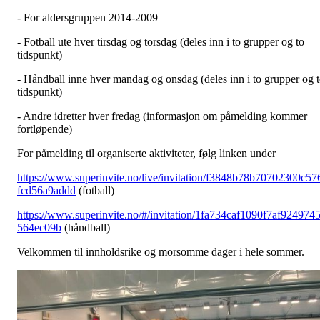
- For aldersgruppen 2014-2009
- Fotball ute hver tirsdag og torsdag (deles inn i to grupper og to
tidspunkt)
- Håndball inne hver mandag og onsdag (deles inn i to grupper og 
tidspunkt)
- Andre idretter hver fredag (informasjon om påmelding kommer
fortløpende)
For påmelding til organiserte aktiviteter, følg linken under
https://www.superinvite.no/live/invitation/f3848b78b70702300c57
fcd56a9addd
(fotball)
https://www.superinvite.no/#/invitation/1fa734caf1090f7af924974
564ec09b
(håndball)
Velkommen til innholdsrike og morsomme dager i hele sommer.