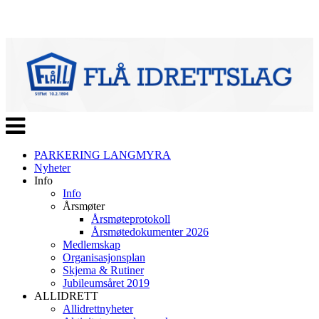
Veksle
navigasjon
PARKERING LANGMYRA
Nyheter
Info
Info
Årsmøter
Årsmøteprotokoll
Årsmøtedokumenter 2026
Medlemskap
Organisasjonsplan
Skjema & Rutiner
Jubileumsåret 2019
ALLIDRETT
Allidrettnyheter