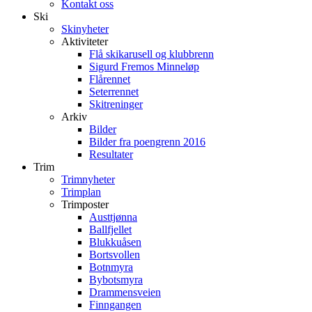
Kontakt oss
Ski
Skinyheter
Aktiviteter
Flå skikarusell og klubbrenn
Sigurd Fremos Minneløp
Flårennet
Seterrennet
Skitreninger
Arkiv
Bilder
Bilder fra poengrenn 2016
Resultater
Trim
Trimnyheter
Trimplan
Trimposter
Austtjønna
Ballfjellet
Blukkuåsen
Bortsvollen
Botnmyra
Bybotsmyra
Drammensveien
Finngangen