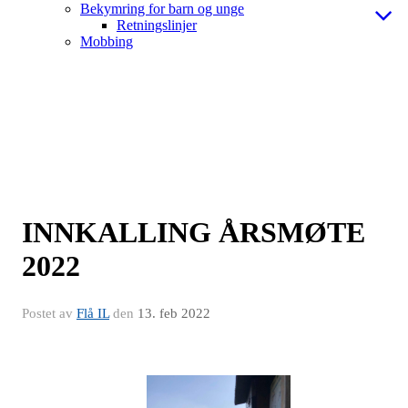
Bekymring for barn og unge
Retningslinjer
Mobbing
INNKALLING ÅRSMØTE
2022
Postet av
Flå IL
den
13. feb 2022