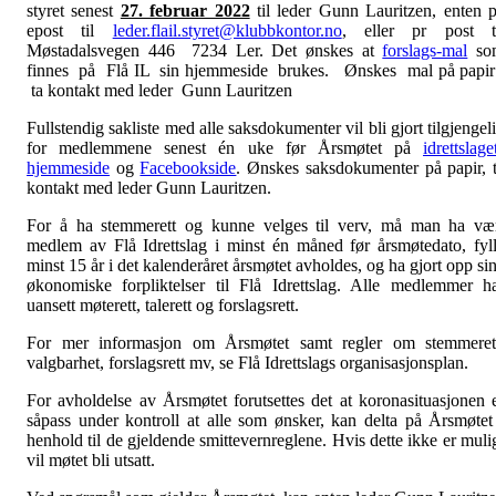
styret senest
27. februar 2022
til leder Gunn Lauritzen, enten 
epost til
leder.flail.styret@klubbkontor.no
, eller pr post t
Møstadalsvegen 446 7234 Ler. Det ønskes at
forslags-mal
so
finnes på Flå IL sin hjemmeside brukes. Ønskes mal på papir
ta kontakt med leder Gunn Lauritzen
Fullstendig sakliste med alle saksdokumenter vil bli gjort tilgjengel
for medlemmene senest én uke før Årsmøtet på
idrettslage
hjemmeside
og
Facebookside
. Ønskes saksdokumenter på papir, 
kontakt med leder Gunn Lauritzen.
For å ha stemmerett og kunne velges til verv, må man ha væ
medlem av Flå Idrettslag i minst én måned før årsmøtedato, fyl
minst 15 år i det kalenderåret årsmøtet avholdes, og ha gjort opp si
økonomiske forpliktelser til Flå Idrettslag. Alle medlemmer h
uansett møterett, talerett og forslagsrett.
For mer informasjon om Årsmøtet samt regler om stemmeret
valgbarhet, forslagsrett mv, se Flå Idrettslags organisasjonsplan.
For avholdelse av Årsmøtet forutsettes det at koronasituasjonen 
såpass under kontroll at alle som ønsker, kan delta på Årsmøtet
henhold til de gjeldende smittevernreglene. Hvis dette ikke er muli
vil møtet bli utsatt.