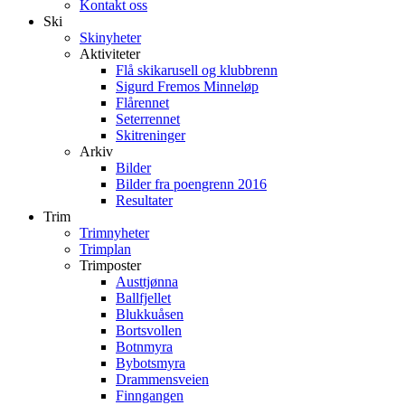
Kontakt oss
Ski
Skinyheter
Aktiviteter
Flå skikarusell og klubbrenn
Sigurd Fremos Minneløp
Flårennet
Seterrennet
Skitreninger
Arkiv
Bilder
Bilder fra poengrenn 2016
Resultater
Trim
Trimnyheter
Trimplan
Trimposter
Austtjønna
Ballfjellet
Blukkuåsen
Bortsvollen
Botnmyra
Bybotsmyra
Drammensveien
Finngangen