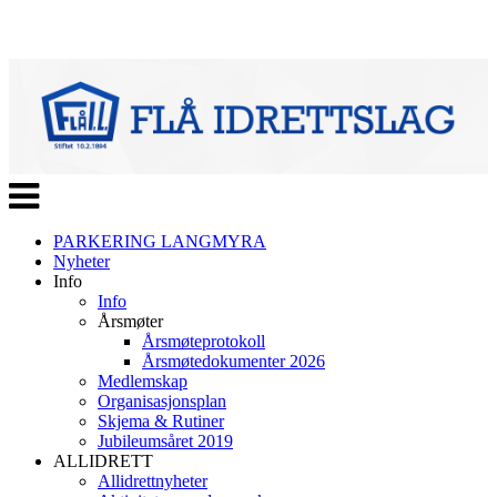
Veksle
navigasjon
PARKERING LANGMYRA
Nyheter
Info
Info
Årsmøter
Årsmøteprotokoll
Årsmøtedokumenter 2026
Medlemskap
Organisasjonsplan
Skjema & Rutiner
Jubileumsåret 2019
ALLIDRETT
Allidrettnyheter