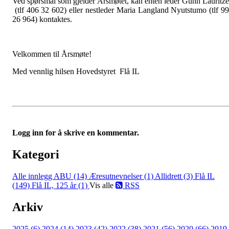
Ved spørsmål som gjelder Årsmøtet, kan enten leder Gunn Lauritz
(tlf 406 32 602) eller nestleder Maria Langland Nyutstumo (tlf 9
26 964) kontaktes.
Velkommen til Årsmøte!
Med vennlig hilsen Hovedstyret Flå IL
Logg inn for å skrive en kommentar.
Kategori
Alle innlegg
ABU (14)
Æresutnevnelser (1)
Allidrett (3)
Flå IL
(149)
Flå IL, 125 år (1)
Vis alle
RSS
Arkiv
2025 (6)
2024 (14)
2023 (42)
2022 (38)
2021 (56)
2020 (66)
2019