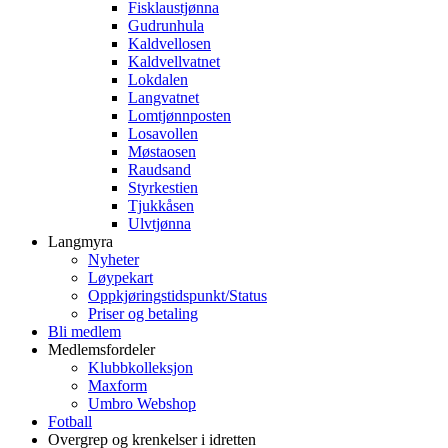
Fisklaustjønna
Gudrunhula
Kaldvellosen
Kaldvellvatnet
Lokdalen
Langvatnet
Lomtjønnposten
Losavollen
Møstaosen
Raudsand
Styrkestien
Tjukkåsen
Ulvtjønna
Langmyra
Nyheter
Løypekart
Oppkjøringstidspunkt/Status
Priser og betaling
Bli medlem
Medlemsfordeler
Klubbkolleksjon
Maxform
Umbro Webshop
Fotball
Overgrep og krenkelser i idretten