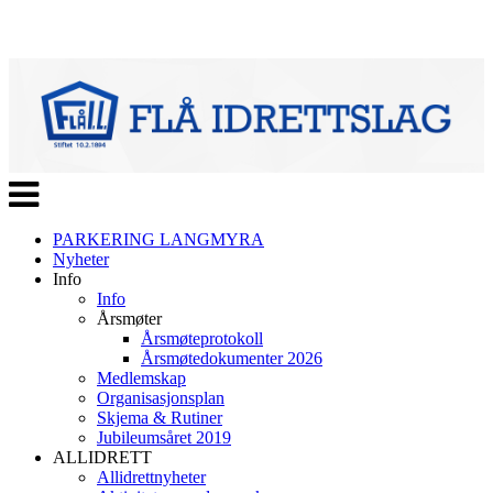
Veksle
navigasjon
PARKERING LANGMYRA
Nyheter
Info
Info
Årsmøter
Årsmøteprotokoll
Årsmøtedokumenter 2026
Medlemskap
Organisasjonsplan
Skjema & Rutiner
Jubileumsåret 2019
ALLIDRETT
Allidrettnyheter