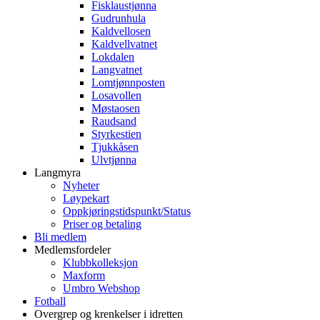
Fisklaustjønna
Gudrunhula
Kaldvellosen
Kaldvellvatnet
Lokdalen
Langvatnet
Lomtjønnposten
Losavollen
Møstaosen
Raudsand
Styrkestien
Tjukkåsen
Ulvtjønna
Langmyra
Nyheter
Løypekart
Oppkjøringstidspunkt/Status
Priser og betaling
Bli medlem
Medlemsfordeler
Klubbkolleksjon
Maxform
Umbro Webshop
Fotball
Overgrep og krenkelser i idretten