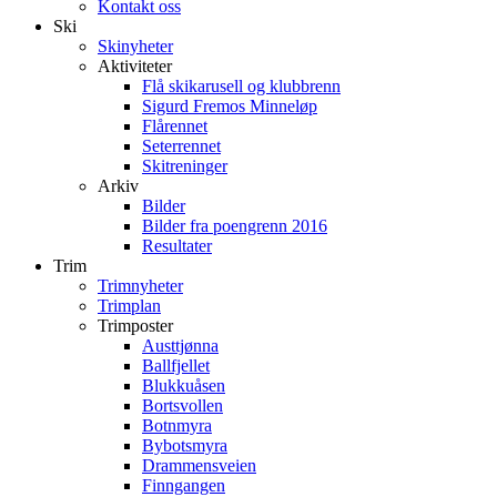
Kontakt oss
Ski
Skinyheter
Aktiviteter
Flå skikarusell og klubbrenn
Sigurd Fremos Minneløp
Flårennet
Seterrennet
Skitreninger
Arkiv
Bilder
Bilder fra poengrenn 2016
Resultater
Trim
Trimnyheter
Trimplan
Trimposter
Austtjønna
Ballfjellet
Blukkuåsen
Bortsvollen
Botnmyra
Bybotsmyra
Drammensveien
Finngangen