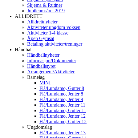
Skjema & Rutiner
Jubileumsåret 2019
ALLIDRETT
Allidrettnyheter
Aktiviteter ungdom-voksen
Aktiviteter 1-4 klasse
Åpen Gymsal
Betaling aktiviteter/treninger
Håndball
Håndballnyheter
Informasjon/Dokumenter
Håndballstyret
Arrangement/Aktiviteter
Barnelag
MINI
Flå/Lundamo, Gutter 8
Flå/Lundamo, Jenter 8
Flå/Lundamo, Jenter 9
Flå/Lundamo, Jenter 11
Flå/Lundamo, Gutter 11
Flå/Lundamo, Jenter 12
Flå/Lundamo, Gutter 12
Ungdomslag
Flå/Lundamo, Jenter 13