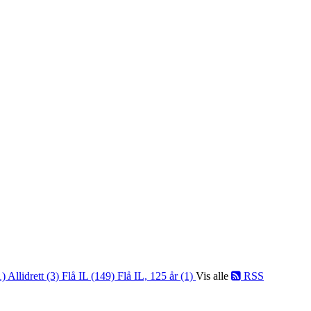
1)
Allidrett (3)
Flå IL (149)
Flå IL, 125 år (1)
Vis alle
RSS