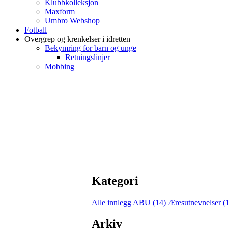
Klubbkolleksjon
Maxform
Umbro Webshop
Fotball
Overgrep og krenkelser i idretten
Bekymring for barn og unge
Retningslinjer
Mobbing
Kategori
Alle innlegg
ABU (14)
Æresutnevnelser (
Arkiv