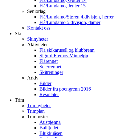
Flå/Lundamo, Gutter 14
Flå/Lundamo, Jenter 15
Seniorlag
Flå/Lundamo/Støren 4.divisjon, herrer
Flå/Lundamo 5.divisjon, damer
Kontakt oss
Ski
Skinyheter
Aktiviteter
Flå skikarusell og klubbrenn
Sigurd Fremos Minneløp
Flårennet
Seterrennet
Skitreninger
Arkiv
Bilder
Bilder fra poengrenn 2016
Resultater
Trim
Trimnyheter
Trimplan
Trimposter
Austtjønna
Ballfjellet
Blukkuåsen