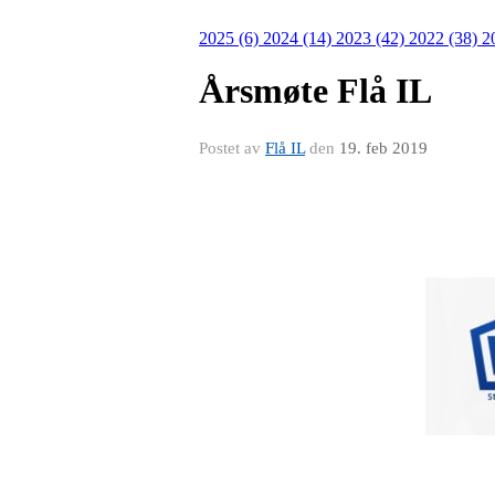
2025 (6)
2024 (14)
2023 (42)
2022 (38)
2
Årsmøte Flå IL
Postet av
Flå IL
den
19. feb 2019