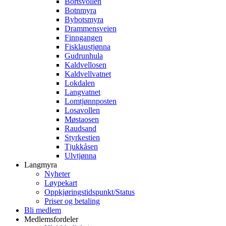
Bortsvollen
Botnmyra
Bybotsmyra
Drammensveien
Finngangen
Fisklaustjønna
Gudrunhula
Kaldvellosen
Kaldvellvatnet
Lokdalen
Langvatnet
Lomtjønnposten
Losavollen
Møstaosen
Raudsand
Styrkestien
Tjukkåsen
Ulvtjønna
Langmyra
Nyheter
Løypekart
Oppkjøringstidspunkt/Status
Priser og betaling
Bli medlem
Medlemsfordeler