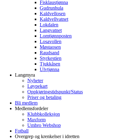
Fisklaustjønna
Gudrunhula
Kaldvellosen
Kaldvellvatnet
Lokdalen
Langvatnet
Lomtjønnposten
Losavollen
Møstaosen
Raudsand
Styrkestien
Tjukkåsen
Ulvtjønna
Langmyra
Nyheter
Løypekart
Oppkjøringstidspunkt/Status
Priser og betaling
Bli medlem
Medlemsfordeler
Klubbkolleksjon
Maxform
Umbro Webshop
Fotball
Overgrep og krenkelser i idretten