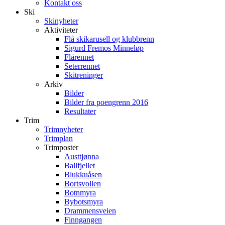
Kontakt oss
Ski
Skinyheter
Aktiviteter
Flå skikarusell og klubbrenn
Sigurd Fremos Minneløp
Flårennet
Seterrennet
Skitreninger
Arkiv
Bilder
Bilder fra poengrenn 2016
Resultater
Trim
Trimnyheter
Trimplan
Trimposter
Austtjønna
Ballfjellet
Blukkuåsen
Bortsvollen
Botnmyra
Bybotsmyra
Drammensveien
Finngangen