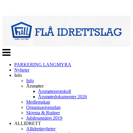
Veksle
navigasjon
PARKERING LANGMYRA
Nyheter
Info
Info
Årsmøter
Årsmøteprotokoll
Årsmøtedokumenter 2026
Medlemskap
Organisasjonsplan
Skjema & Rutiner
Jubileumsåret 2019
ALLIDRETT
Allidrettnyheter