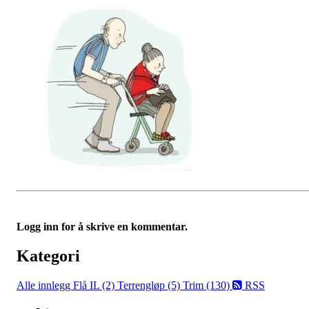
Logg inn for å skrive en kommentar.
Kategori
Alle innlegg
Flå IL (2)
Terrengløp (5)
Trim (130)
RSS