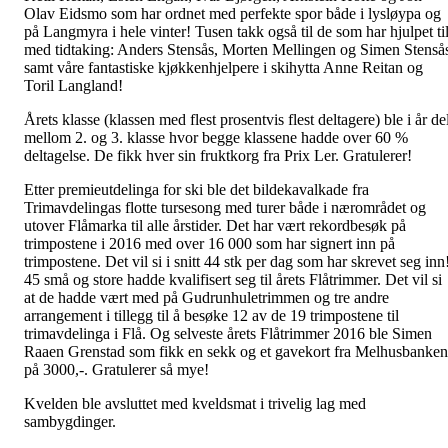
Olav Eidsmo som har ordnet med perfekte spor både i lysløypa og
på Langmyra i hele vinter! Tusen takk også til de som har hjulpet ti
med tidtaking: Anders Stensås, Morten Mellingen og Simen Stenså
samt våre fantastiske kjøkkenhjelpere i skihytta Anne Reitan og
Toril Langland!
Årets klasse (klassen med flest prosentvis flest deltagere) ble i år de
mellom 2. og 3. klasse hvor begge klassene hadde over 60 %
deltagelse. De fikk hver sin fruktkorg fra Prix Ler. Gratulerer!
Etter premieutdelinga for ski ble det bildekavalkade fra
Trimavdelingas flotte tursesong med turer både i nærområdet og
utover Flåmarka til alle årstider. Det har vært rekordbesøk på
trimpostene i 2016 med over 16 000 som har signert inn på
trimpostene. Det vil si i snitt 44 stk per dag som har skrevet seg inn
45 små og store hadde kvalifisert seg til årets Flåtrimmer. Det vil si
at de hadde vært med på Gudrunhuletrimmen og tre andre
arrangement i tillegg til å besøke 12 av de 19 trimpostene til
trimavdelinga i Flå. Og selveste årets Flåtrimmer 2016 ble Simen
Raaen Grenstad som fikk en sekk og et gavekort fra Melhusbanken
på 3000,-. Gratulerer så mye!
Kvelden ble avsluttet med kveldsmat i trivelig lag med
sambygdinger.