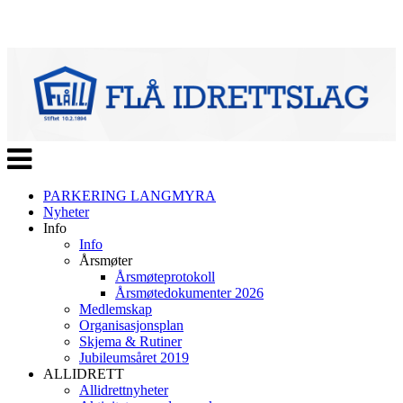
Veksle
navigasjon
PARKERING LANGMYRA
Nyheter
Info
Info
Årsmøter
Årsmøteprotokoll
Årsmøtedokumenter 2026
Medlemskap
Organisasjonsplan
Skjema & Rutiner
Jubileumsåret 2019
ALLIDRETT
Allidrettnyheter