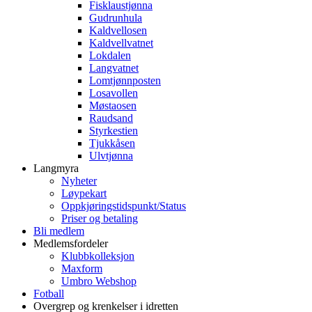
Fisklaustjønna
Gudrunhula
Kaldvellosen
Kaldvellvatnet
Lokdalen
Langvatnet
Lomtjønnposten
Losavollen
Møstaosen
Raudsand
Styrkestien
Tjukkåsen
Ulvtjønna
Langmyra
Nyheter
Løypekart
Oppkjøringstidspunkt/Status
Priser og betaling
Bli medlem
Medlemsfordeler
Klubbkolleksjon
Maxform
Umbro Webshop
Fotball
Overgrep og krenkelser i idretten