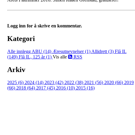
Logg inn for å skrive en kommentar.
Kategori
Alle innlegg
ABU (14)
Æresutnevnelser (1)
Allidrett (3)
Flå IL
(149)
Flå IL, 125 år (1)
Vis alle
RSS
Arkiv
2025 (6)
2024 (14)
2023 (42)
2022 (38)
2021 (56)
2020 (66)
2019
(66)
2018 (64)
2017 (45)
2016 (10)
2015 (16)