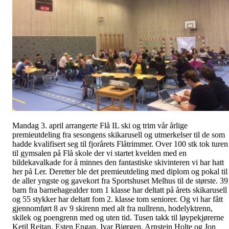
Mandag 3. april arrangerte Flå IL ski og trim vår årlige
premieutdeling fra sesongens skikarusell og utmerkelser til de som
hadde kvalifisert seg til fjorårets Flåtrimmer. Over 100 stk tok turen
til gymsalen på Flå skole der vi startet kvelden med en
bildekavalkade for å minnes den fantastiske skivinteren vi har hatt
her på Ler. Deretter ble det premieutdeling med diplom og pokal til
de aller yngste og gavekort fra Sportshuset Melhus til de største. 39
barn fra barnehagealder tom 1 klasse har deltatt på årets skikarusell
og 55 stykker har deltatt fom 2. klasse tom seniorer. Og vi har fått
gjennomført 8 av 9 skirenn med alt fra nullrenn, hodelyktrenn,
skilek og poengrenn med og uten tid. Tusen takk til løypekjørerne
Ketil Reitan, Esten Engan, Ivar Bjørgen, Arnstein Holte og Jon