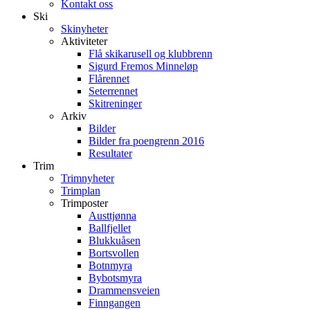
Kontakt oss
Ski
Skinyheter
Aktiviteter
Flå skikarusell og klubbrenn
Sigurd Fremos Minneløp
Flårennet
Seterrennet
Skitreninger
Arkiv
Bilder
Bilder fra poengrenn 2016
Resultater
Trim
Trimnyheter
Trimplan
Trimposter
Austtjønna
Ballfjellet
Blukkuåsen
Bortsvollen
Botnmyra
Bybotsmyra
Drammensveien
Finngangen