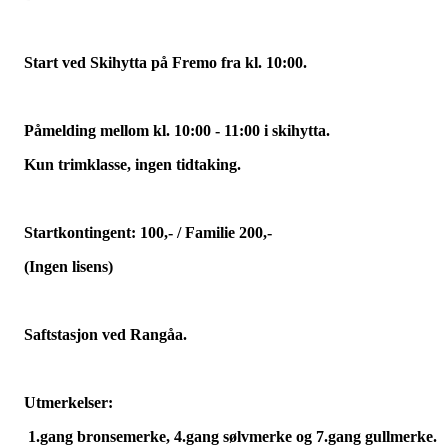
Start ved
Skihytta på
Fremo
fra
kl. 10:00.
Påmelding
mellom kl. 10:00 - 11:00
i ski
hytta
.
Kun trim
klasse
,
ingen tidtaking.
Startkontingent
:
100,-
/ Familie 200,-
(Ingen lisens)
Saftstasjon ved
Rangåa
.
Utmerkelser:
1.gang bronsemerke, 4.gang sølvmerke og 7.gang gullmerke.