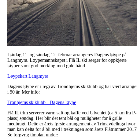
Lørdag 11. og søndag 12. februar arrangeres Dagens løype på
Langmyra. Løypemannskapet i Flå IL ski sørger for oppkjørte
løyper samt god merking med gule bånd.
Løypekart Langmyra
Dagens løype er i regi av Trondhjems skiklubb og har vært arrange
i 50 år. Mer info:
Tronhjems skiklubb - Dagens løype
Flå IL trim serverer varm saft og kaffe ved Ulvehiet (ca 5 km fra P-
plass) søndag. Her blir det tent bål og muligheter for å grille
medbragt. Dette er årets første arrangement av Trimavdelinga hvor
man kan delta for å bli med i trekningen som årets Flåtrimmer 2017
Se forøvrig timplan under: