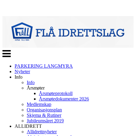
Veksle
navigasjon
PARKERING LANGMYRA
Nyheter
Info
Info
Årsmøter
Årsmøteprotokoll
Årsmøtedokumenter 2026
Medlemskap
Organisasjonsplan
Skjema & Rutiner
Jubileumsåret 2019
ALLIDRETT
Allidrettnyheter