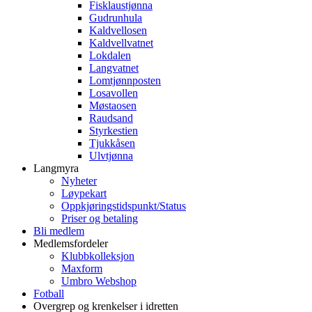
Fisklaustjønna
Gudrunhula
Kaldvellosen
Kaldvellvatnet
Lokdalen
Langvatnet
Lomtjønnposten
Losavollen
Møstaosen
Raudsand
Styrkestien
Tjukkåsen
Ulvtjønna
Langmyra
Nyheter
Løypekart
Oppkjøringstidspunkt/Status
Priser og betaling
Bli medlem
Medlemsfordeler
Klubbkolleksjon
Maxform
Umbro Webshop
Fotball
Overgrep og krenkelser i idretten