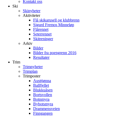
Kontakt oss
Ski
Skinyheter
Aktiviteter
Flå skikarusell og klubbrenn
Sigurd Fremos Minneløp
Flårennet
Seterrennet
Skitreninger
Arkiv
Bilder
Bilder fra poengrenn 2016
Resultater
Trim
Trimnyheter
Trimplan
Trimposter
Austtjønna
Ballfjellet
Blukkuåsen
Bortsvollen
Botnmyra
Bybotsmyra
Drammensveien
Finngangen